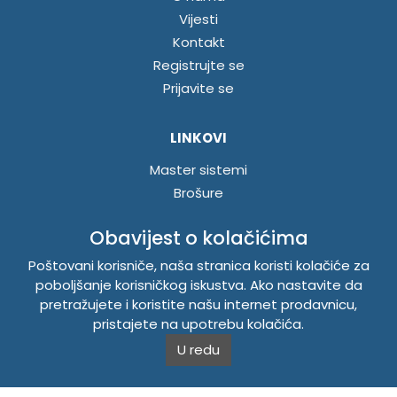
Vijesti
Kontakt
Registrujte se
Prijavite se
LINKOVI
Master sistemi
Brošure
Akcije
Obavijest o kolačićima
Poštovani korisniče, naša stranica koristi kolačiće za
INFORMACIJE
poboljšanje korisničkog iskustva. Ako nastavite da
Politika o kolačićima
pretražujete i koristite našu internet prodavnicu,
Uslovi korištenja
pristajete na upotrebu kolačića.
Politika privatnosti
U redu