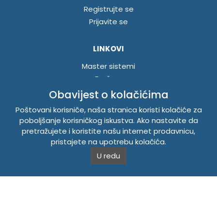
Registrujte se
Prijavite se
LINKOVI
Master sistemi
Brošure
Akcije
Obavijest o kolačićima
Poštovani korisniče, naša stranica koristi kolačiće za
INFORMACIJE
poboljšanje korisničkog iskustva. Ako nastavite da
pretražujete i koristite našu internet prodavnicu,
Politika o kolačićima
pristajete na upotrebu kolačića.
Uslovi korištenja
U redu
Politika privatnosti
TEMPUS DOO BRATUNAC
Svetog Save bb, 75420 Bratunac, Bosna i Hercegovina