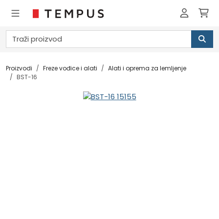
Proizvodi
Freze vođice i alati
Alati i oprema za lemljenje
BST-16