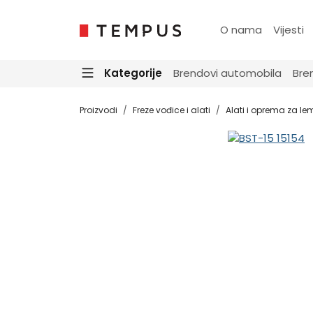
O nama
Vijesti
Kategorije
Brendovi automobila
Bre
Proizvodi
Freze vođice i alati
Alati i oprema za lem