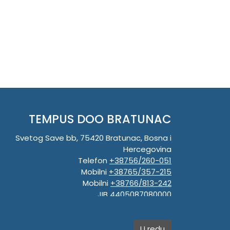
TEMPUS DOO BRATUNAC
Svetog Save bb, 75420 Bratunac, Bosna i
Hercegovina
Telefon
+38756/260-051
Mobilni
+38765/357-215
Mobilni
+38766/813-242
JIB 4405087080000
Porez 405087080000
Matični broj 59-01-0081-23
U redu