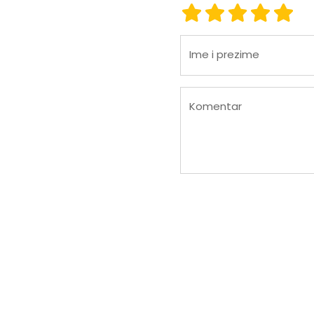
ocjena 1
ocjena 2
ocjena 3
ocjena
ocje
Ime i prezime
Komentar