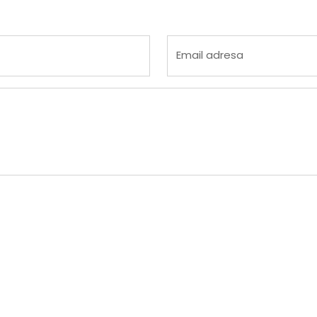
 4
na 5
Email adresa