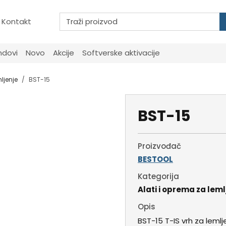
Kontakt
ndovi
Novo
Akcije
Softverske aktivacije
ljenje
BST-15
BST-15
Proizvođač
BESTOOL
Kategorija
Alati i oprema za leml
Opis
BST-15 T-IS vrh za lemlje