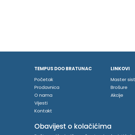
TEMPUS DOO BRATUNAC
LINKOVI
Početak
Master sis
Prodavnica
Brošure
O nama
Akcije
Vijesti
Kontakt
Registrujte se
Obavijest o kolačićima
Prijavite se