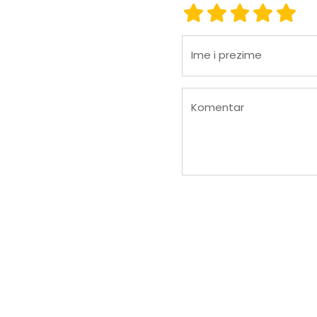
ocjena 1
ocjena 2
ocjena 3
ocjena
ocje
Ime i prezime
Komentar