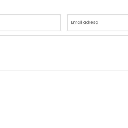
 4
na 5
Email adresa