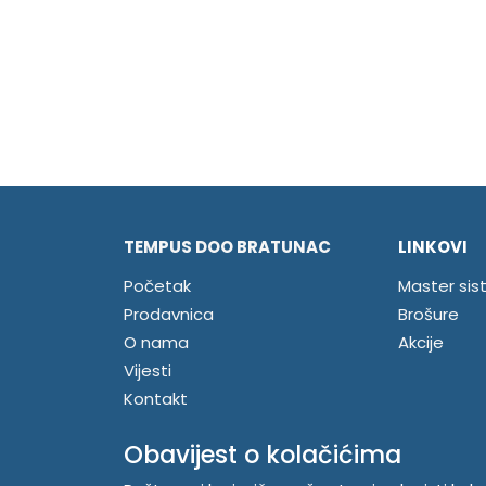
TEMPUS DOO BRATUNAC
LINKOVI
Početak
Master sis
Prodavnica
Brošure
O nama
Akcije
Vijesti
Kontakt
Registrujte se
Obavijest o kolačićima
Prijavite se