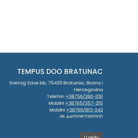
TEMPUS DOO BRATUNAC
Svetog Save bb, 75420 Bratunac, Bosna i
Hercegovina
Telefon
+38756/260-051
Mobilni
+38765/357-215
Mobilni
+38766/813-242
JIB 4405087080000
Porez 405087080000
Matični broj 59-01-0081-23
U redu