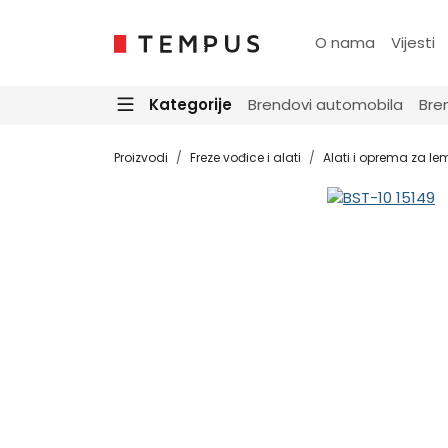
O nama
Vijesti
Kategorije
Brendovi automobila
Bre
Proizvodi
Freze vođice i alati
Alati i oprema za lem