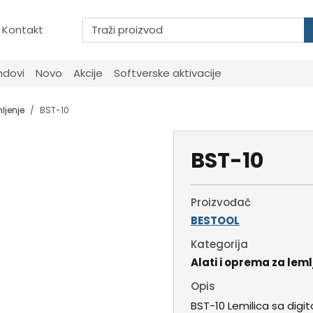
Kontakt
ndovi
Novo
Akcije
Softverske aktivacije
ljenje
BST-10
BST-10
Proizvođač
BESTOOL
Kategorija
Alati i oprema za leml
Opis
BST-10 Lemilica sa digi