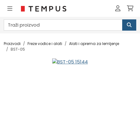
Proizvodi
Freze vođice i alati
Alati i oprema za lemljenje
BST-05