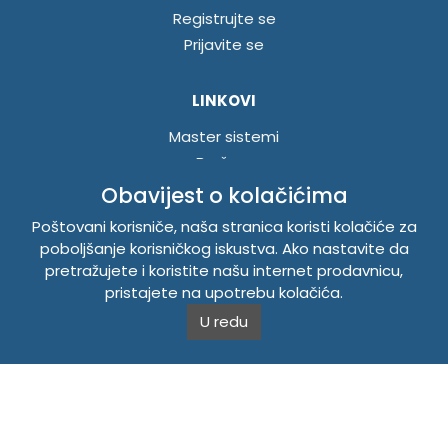
Registrujte se
Prijavite se
LINKOVI
Master sistemi
Brošure
Akcije
Obavijest o kolačićima
Poštovani korisniče, naša stranica koristi kolačiće za
INFORMACIJE
poboljšanje korisničkog iskustva. Ako nastavite da
pretražujete i koristite našu internet prodavnicu,
Politika o kolačićima
pristajete na upotrebu kolačića.
Uslovi korištenja
U redu
Politika privatnosti
TEMPUS DOO BRATUNAC
Svetog Save bb, 75420 Bratunac, Bosna i Hercegovina