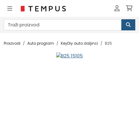
Proizvodi
Auto program
KeyDiy auto daljinci
B25