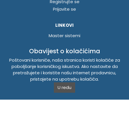
Registrujte se
Prijavite se
LINKOVI
Master sistemi
Brošure
Obavijest o kolačićima
Akcije
Poštovani korisniče, naša stranica koristi kolačiće za
poboljšanje korisničkog iskustva. Ako nastavite da
INFORMACIJE
pretražujete i koristite našu internet prodavnicu,
Politika o kolačićima
pristajete na upotrebu kolačića.
Uslovi korištenja
U redu
Politika privatnosti
TEMPUS DOO BRATUNAC
Svetog Save bb, 75420 Bratunac, Bosna i Hercegovina
Telefon
+38756/260-051