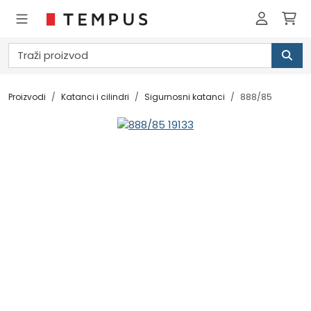
Proizvodi
Katanci i cilindri
Sigurnosni katanci
888/85