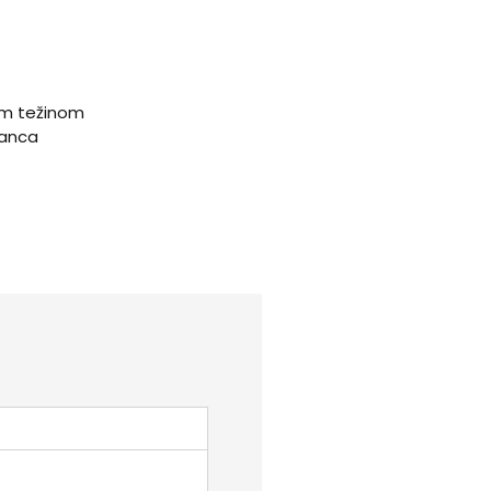
avanja katanca
om težinom
atanca