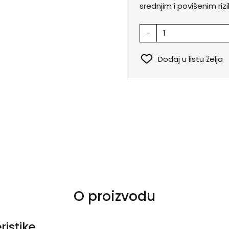
srednjim i povišenim ri
-
Dodaj u listu želja
O proizvodu
ristike