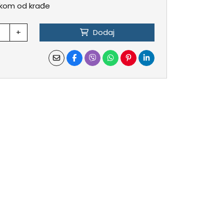
zikom od krađe
+
Dodaj