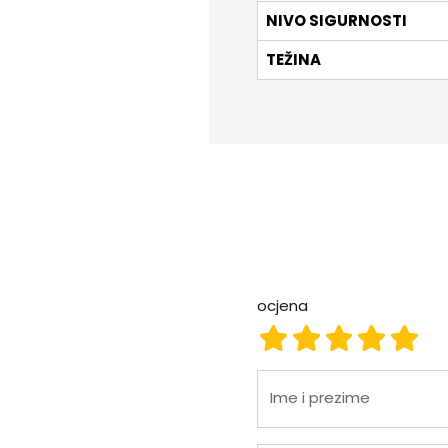
NIVO SIGURNOSTI
TEŽINA
ocjena
ocjena 1
ocjena 2
ocjena 3
ocjena
ocje
Ime i prezime