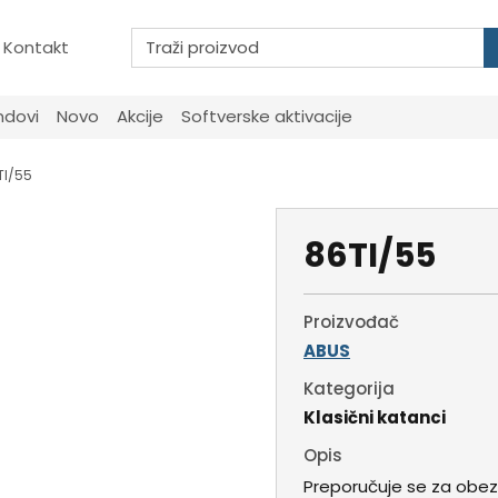
Kontakt
ndovi
Novo
Akcije
Softverske aktivacije
TI/55
86TI/55
Proizvođač
ABUS
Kategorija
Klasični katanci
Opis
Preporučuje se za obe