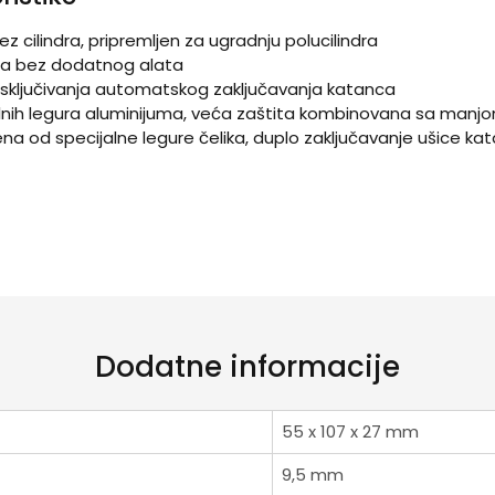
z cilindra, pripremljen za ugradnju polucilindra
dra bez dodatnog alata
čivanja/isključivanja automatskog zaključ
alnih legura aluminijuma, veća zaštita kombinovana sa manj
na od specijalne legure čelika, duplo zaključavanje ušice k
Dodatne informacije
55 x 107 x 27 mm
9,5 mm