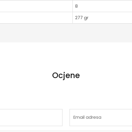
8
277 gr
Ocjene
 4
na 5
Email adresa