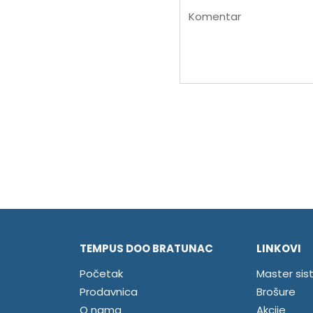
Komentar
TEMPUS DOO BRATUNAC
LINKOVI
Početak
Master sis
Prodavnica
Brošure
O nama
Akcije