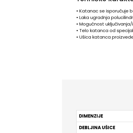
• Katanac se isporučuje be
• Laka ugradnja polucilin
• Mogućnost uklju
• Telo katanca od specij
• Ušica katanca proizvede
DIMENZIJE
DEBLJINA UŠICE