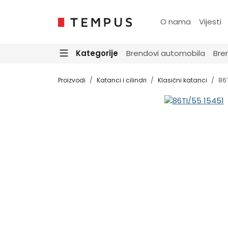
O nama
Vijesti
Kategorije
Brendovi automobila
Bre
Proizvodi
Katanci i cilindri
Klasični katanci
86