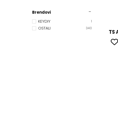
Brendovi
KEYDIY
1
OSTALI
340
TS 