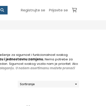
Registrujte se
Prijavite se
ešenje za sigurnost i funkcionalnost svakog
zu i jednostavnu zamjenu.
Nema potrebe za
an. Sigurnost svakog vozila nam je prioritet. Ako
polaganju. U našem asortimanu možete pronaći
Sortiranje