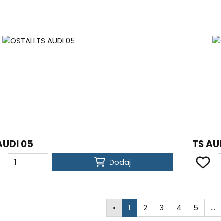
AUDI 05
TS AU
Dodaj
«
1
2
3
4
5
…