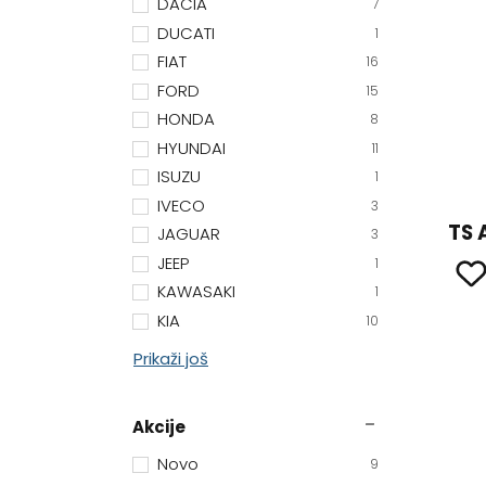
DACIA
7
DUCATI
1
FIAT
16
FORD
15
HONDA
8
HYUNDAI
11
ISUZU
1
IVECO
3
TS 
JAGUAR
3
JEEP
1
KAWASAKI
1
KIA
10
Prikaži još
Akcije
Novo
9