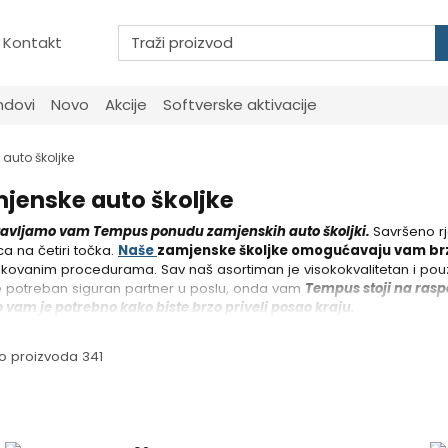
Kontakt
ndovi
Novo
Akcije
Softverske aktivacije
auto školjke
jenske auto školjke
tavljamo vam Tempus ponudu zamjenskih auto školjki.
Savršeno rj
ca na četiri točka.
Naše
zamjenske školjke omogućavaju vam br
kovanim procedurama. Sav naš asortiman je visokokvalitetan i pouzd
 potreban siguran partner u poslu, onda vam
Tempus stoji na ras
o vam je potrebno kako biste brzo priveli posao kraju.
o proizvoda 341