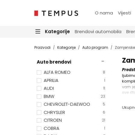
O nama
Vijesti
Kategorije
Brendovi automobila
Bre
Proizvodi
Kategorije
Auto program
Zamjenske 
Zam
Auto brendovi
Preds
ALFA ROMEO
8
ljubim
APRILIA
1
kompli
vam je
AUDI
11
sve št
BMW
23
CHEVROLET-DAEWOO
5
Ukupn
CHRYSLER
6
CITROEN
21
COBRA
1