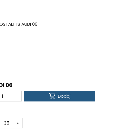
DI 06
Dodaj
35
»