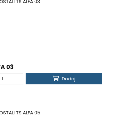
FA 03
Dodaj