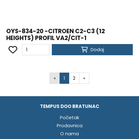
OYS-834-20 -CITROEN C2-C3 (12
HEIGHTS) PROFIL VA2/CIT-1
Dodaj
«
1
2
»
TEMPUS DOO BRATUNAC
Početak
Prodavnica
O nama