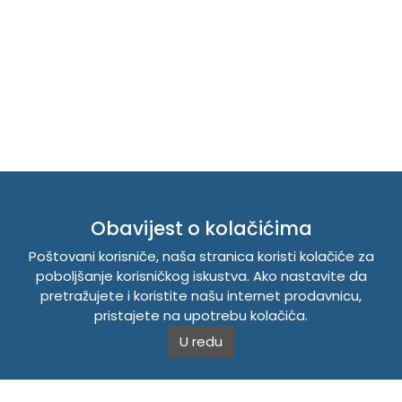
TEMPUS DOO BRATUNAC
Obavijest o kolačićima
Početak
Prodavnica
Poštovani korisniče, naša stranica koristi kolačiće za
poboljšanje korisničkog iskustva. Ako nastavite da
O nama
pretražujete i koristite našu internet prodavnicu,
Vijesti
pristajete na upotrebu kolačića.
Kontakt
U redu
Registrujte se
Prijavite se