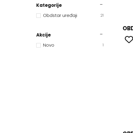
Kategorije
Obdstar uređaji
21
OB
Akcije
Novo
1