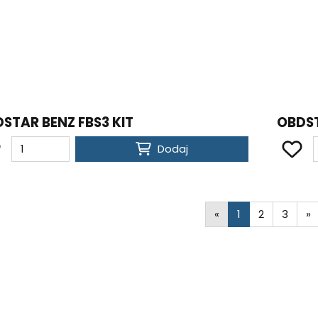
STAR BENZ FBS3 KIT
OBDST
Dodaj
«
1
2
3
»