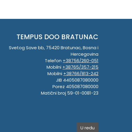
TEMPUS DOO BRATUNAC
Svetog Save bb, 75420 Bratunac, Bosna i
Hercegovina
Telefon
+38756/260-051
Mobilni
+38765/357-215
Mobilni
+38766/813-242
JIB 4405087080000
Porez 405087080000
Matični broj 59-01-0081-23
U redu