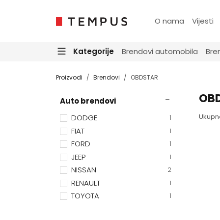
O nama
Vijesti
Kategorije
Brendovi automobila
Bre
Proizvodi
Brendovi
OBDSTAR
OB
Auto brendovi
Ukupn
DODGE
1
FIAT
1
FORD
1
JEEP
1
NISSAN
2
RENAULT
1
TOYOTA
1