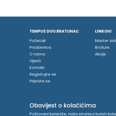
TEMPUS DOO BRATUNAC
LINKOVI
Početak
Master sis
Prodavnica
Brošure
O nama
Akcije
Vijesti
Kontakt
Registrujte se
Prijavite se
Obavijest o kolačićima
Poštovani korisniče, naša stranica koristi kol