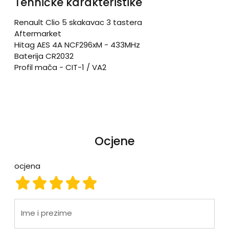
Tehničke karakteristike
Renault Clio 5 skakavac 3 tastera
Aftermarket
Hitag AES 4A NCF296xM - 433MHz
Baterija CR2032
Profil mača - CIT-1 / VA2
Ocjene
ocjena
ocjena 1
ocjena 2
ocjena 3
ocjena 4
ocjena 5
Ime i prezime