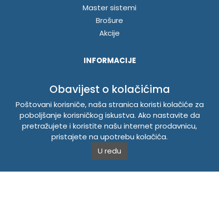
Master sistemi
Brošure
Akcije
INFORMACIJE
Politika o kolačićima
Obavijest o kolačićima
Uslovi korištenja
Politika privatnosti
Poštovani korisniče, naša stranica koristi kolačiće za
poboljšanje korisničkog iskustva. Ako nastavite da
pretražujete i koristite našu internet prodavnicu,
TEMPUS DOO BRATUNAC
pristajete na upotrebu kolačića.
U redu
Svetog Save bb, 75420 Bratunac, Bosna i Hercegovina
Telefon
+38756/260-051
Mobilni
+38765/357-215
Mobilni
+38766/813-242
JIB 4405087080000
Porez 405087080000
Matični broj 59-01-0081-23