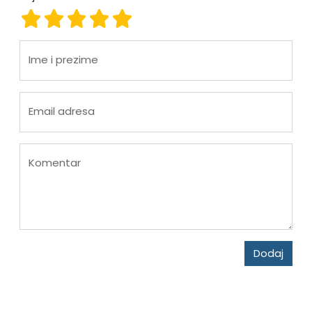
ocjena 1
ocjena 2
ocjena 3
ocjena 4
ocjena 5
Ime i prezime
Email adresa
Komentar
Dodaj