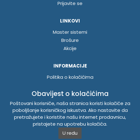
Prijavite se
LINKOVI
Master sistemi
Brošure
Akcije
INFORMACIJE
Politika o kolačićima
Uslovi korištenja
Obavijest o kolačićima
Politika privatnosti
Poštovani korisniče, naša stranica koristi kolačiće za
poboljšanje korisničkog iskustva. Ako nastavite da
TEMPUS DOO BRATUNAC
pretražujete i koristite našu internet prodavnicu,
pristajete na upotrebu kolačića.
Svetog Save bb, 75420 Bratunac, Bosna i Hercegovina
Telefon
+38756/260-051
U redu
Mobilni
+38765/357-215